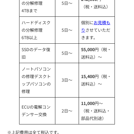
の分解修理
5日～
（税・送料込）
4TBまで
ハードディスク
個別に
お見積も
の分解修理
5日～
り
させていただ
6TB以上
きます。
SSDのデータ復
55,000
円（税・
5日～
旧
送料込）～
ノートパソコン
の修理デスクト
15,400
円（税・
3日～
ップパソコンの
送料込）～
修理
11,000
円～
ECUの電解コン
2日～
（税・送料込・
デンサー交換
部品代別途）
※上記費用は全て税込です。