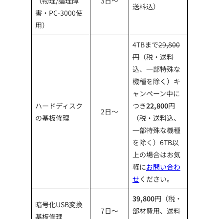
（物理/論理障
3日～
送料込）
害・PC-3000使
用）
4TBまで
29,800
円
（税・送料
込、一部特殊な
機種を除く）キ
ャンペーン中に
ハードディスク
つき
22,800
円
2日～
の基板修理
（税・送料込、
一部特殊な機種
を除く）6TB以
上の場合はお気
軽に
お問い合わ
せ
ください。
39,800
円（税・
暗号化USB変換
7日～
部材費用、送料
基板修理