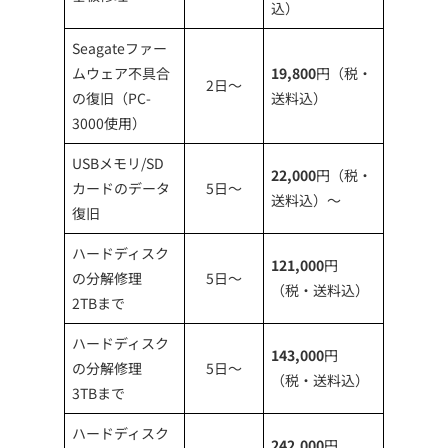
込）
Seagateファー
ムウェア不具合
19,800
円（税・
2日～
の復旧（PC-
送料込）
3000使用）
USBメモリ/SD
22,000
円（税・
カードのデータ
5日～
送料込）～
復旧
ハードディスク
121,000
円
の分解修理
5日～
（税・送料込）
2TBまで
ハードディスク
143,000
円
の分解修理
5日～
（税・送料込）
3TBまで
ハードディスク
242,000
円